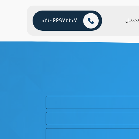
جیتـال
66972207 - 021