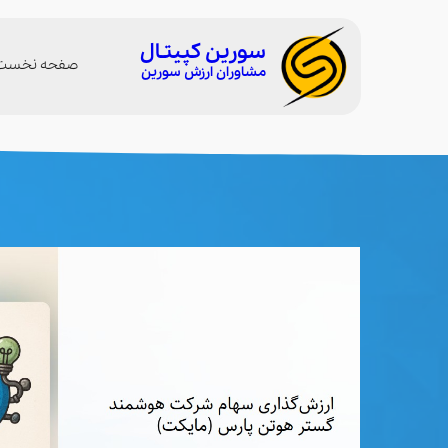
سورین کپیتـال
صفحه نخست
مشاوران ارزش سورین